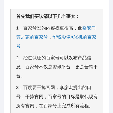
首先我们要认清以下几个事实：
1，百家号发的内容权重很高，像
裕安门
窗之家的百家号
，
华锐影像X光机的百家
号
2，经过认证的百家号可以发布产品信
息，百家号不仅是资讯平台，更是营销平
台。
3，百度要干掉官网，李彦宏提出的口
号，干掉官网，百家号的目标是取代现有
所有官网，在百家号上完成所有流程。