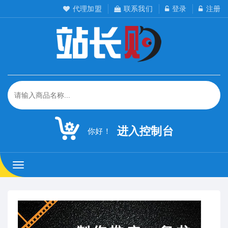
代理加盟
联系我们
登录
注册
进入控制台
你好！
站
长
购-
网
络
推
广