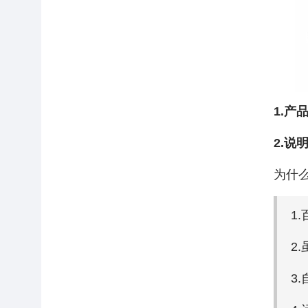
1.产
2.说
为什么
1
2
3