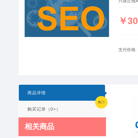
只接正规网
￥30
支付价格:
商品详情
热门
热门
热门
热门
购买记录（0+）
相关商品