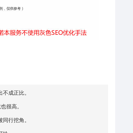
出不成正比。
就也很高。
被同行挖角。