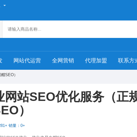
航
发
网站代运营
全网营销
代理加盟
联系方
黑帽SEO）
业网站SEO优化服务（正
SEO）
81+ 销量：0+