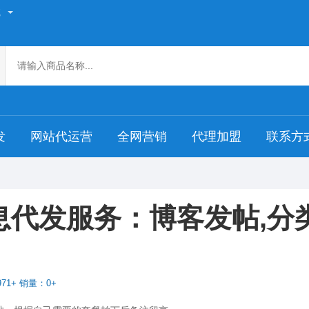
航
发
网站代运营
全网营销
代理加盟
联系方
息代发服务：博客发帖,分类
71+ 销量：0+