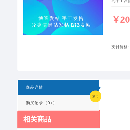
纯手工发
￥20
支付价格:
商品详情
热门
热门
热门
热门
购买记录（0+）
相关商品